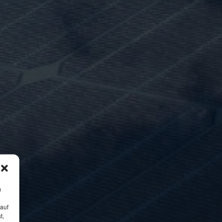
m
 auf
t,