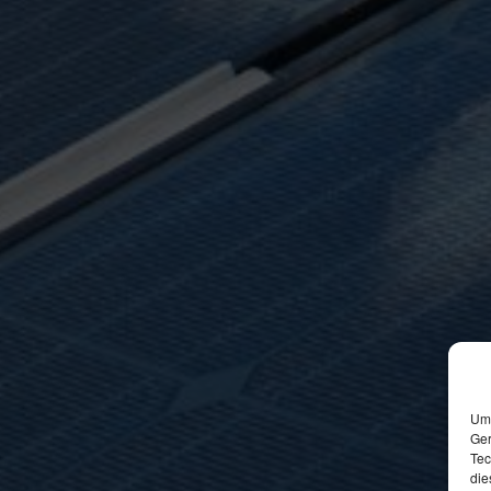
Um 
Ger
Tec
die