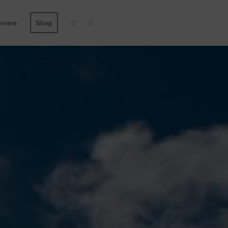
rriere
Shop